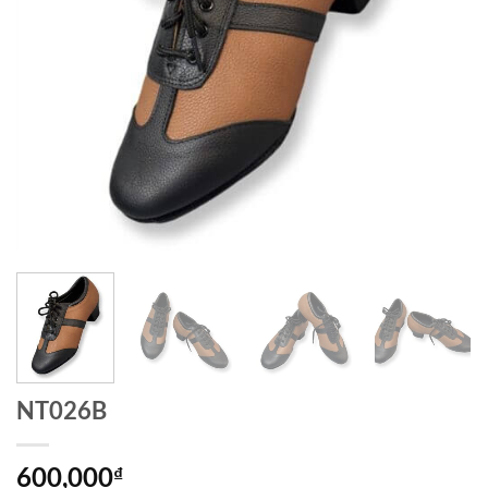
NT026B
600,000
₫