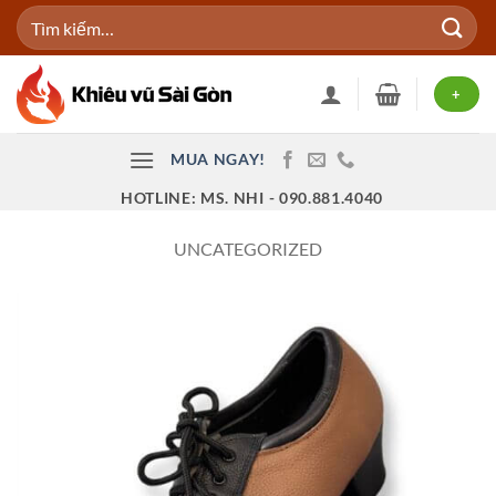
Bỏ
Tìm
qua
kiếm:
nội
dung
+
MUA NGAY!
HOTLINE: MS. NHI - 090.881.4040
UNCATEGORIZED