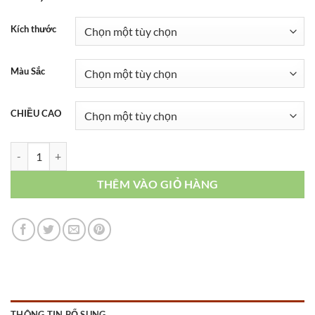
Kích thước
Màu Sắc
CHIỀU CAO
NT026B số lượng
THÊM VÀO GIỎ HÀNG
THÔNG TIN BỔ SUNG