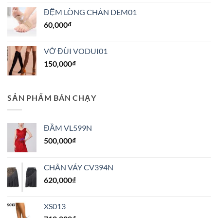
chọn
trên
ĐỆM LÒNG CHÂN DEM01
trang
60,000
₫
sản
phẩm
VỚ ĐÙI VODUI01
150,000
₫
SẢN PHẨM BÁN CHẠY
ĐẦM VL599N
500,000
₫
CHÂN VÁY CV394N
620,000
₫
XS013