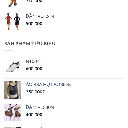
710,000
₫
ĐẦM VL424N
500,000
₫
SẢN PHẨM TIÊU BIỂU
NT004T
600,000
₫
ÁO BRA HỘT AO385N
250,000
₫
ĐẦM VL330N
400,000
₫