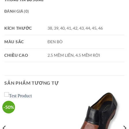
ĐÁNH GIÁ (0)
KÍCH THƯỚC
38, 39, 40, 41, 42, 43, 44, 45, 46
MÀU SẮC
ĐEN BÒ
CHIỀU CAO
2.5 MỀM LIỀN, 4.5 MỀM RỜI
SẢN PHẨM TƯƠNG TỰ
-50%