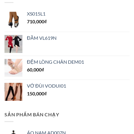
XS015L1
710,000
₫
ĐẦM VL619N
ĐỆM LÒNG CHÂN DEM01
60,000
₫
VỚ ĐÙI VODUI01
150,000
₫
SẢN PHẨM BÁN CHẠY
ÁO NAM AD007N