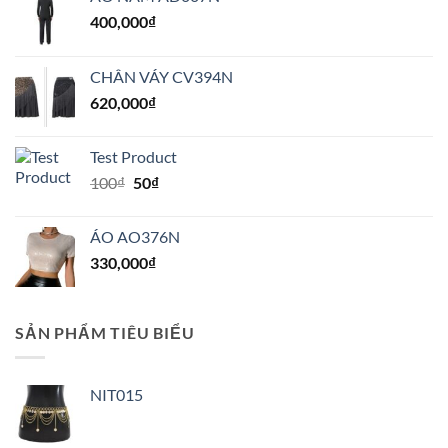
400,000
₫
CHÂN VÁY CV394N
620,000
₫
Test Product
Giá
Giá
100
₫
50
₫
gốc
hiện
là:
tại
ÁO AO376N
100₫.
là:
330,000
₫
50₫.
SẢN PHẨM TIÊU BIỂU
NIT015