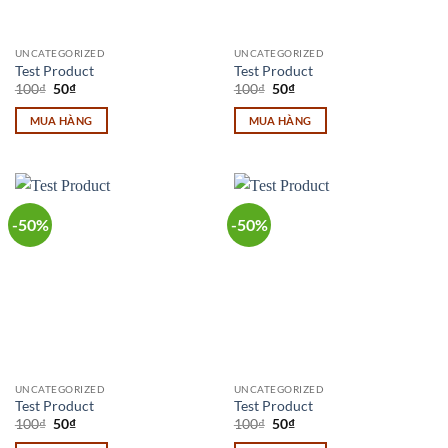
UNCATEGORIZED
UNCATEGORIZED
Test Product
Test Product
Giá
Giá
Giá
Giá
100
₫
50
₫
100
₫
50
₫
gốc
hiện
gốc
hiện
là:
tại
là:
tại
MUA HÀNG
MUA HÀNG
100₫.
là:
100₫.
là:
50₫.
50₫.
-50%
-50%
UNCATEGORIZED
UNCATEGORIZED
Test Product
Test Product
Giá
Giá
Giá
Giá
100
₫
50
₫
100
₫
50
₫
gốc
hiện
gốc
hiện