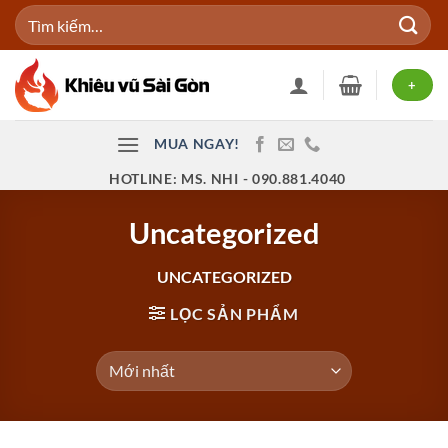
Bỏ
Tìm
qua
kiếm:
nội
dung
+
MUA NGAY!
HOTLINE: MS. NHI - 090.881.4040
Uncategorized
UNCATEGORIZED
LỌC SẢN PHẨM