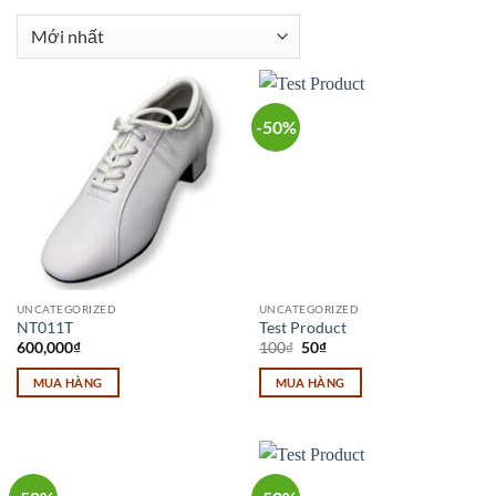
-50%
UNCATEGORIZED
UNCATEGORIZED
NT011T
Test Product
Giá
Giá
600,000
₫
100
₫
50
₫
gốc
hiện
là:
tại
MUA HÀNG
MUA HÀNG
100₫.
là:
50₫.
Sản
phẩm
này
có