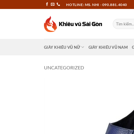
Bỏ
HOTLINE: MS. NHI - 090.881.4040
qua
nội
Tìm
dung
kiếm:
GIÀY KHIÊU VŨ NỮ
GIÀY KHIÊU VŨ NAM
UNCATEGORIZED