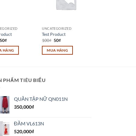
EGORIZED
UNCATEGORIZED
roduct
Test Product
Giá
Giá
Giá
Giá
50
₫
100
₫
50
₫
gốc
hiện
gốc
hiện
là:
tại
là:
tại
A HÀNG
MUA HÀNG
100₫.
là:
100₫.
là:
50₫.
50₫.
N PHẨM TIÊU BIỂU
QUẦN TẬP NỮ QN011N
350,000
₫
ĐẦM VL613N
520,000
₫