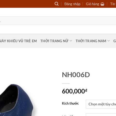
Đăng nhập
Giỏ hàng
Tin
GIÀY KHIÊU VŨ TRẺ EM
THỜI TRANG NỮ
THỜI TRANG NAM
G
NH006D
600,000
₫
Kích thước