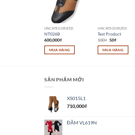
TEGORIZED
UNCATEGORIZED
UNCATEGORIZED
28
NT026B
Test Product
Giá
Giá
000
₫
600,000
₫
100
₫
50
₫
gốc
hiện
là:
tại
UA HÀNG
MUA HÀNG
MUA HÀNG
100₫.
là:
50₫.
Sản
m
phẩm
này
có
SẢN PHẨM MỚI
u
nhiều
biến
XS015L1
thể.
710,000
₫
Các
tùy
chọn
ĐẦM VL619N
có
thể