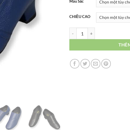
Màu Sắc
CHIỀU CAO
NH006D số lượng
THÊ