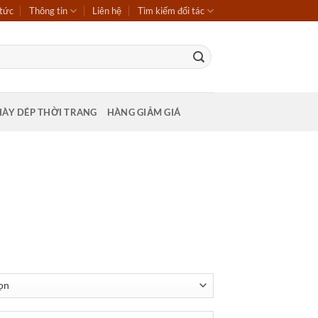
 tức
Thông tin
Liên hệ
Tìm kiếm đối tác
IÀY DÉP THỜI TRANG
HÀNG GIẢM GIÁ