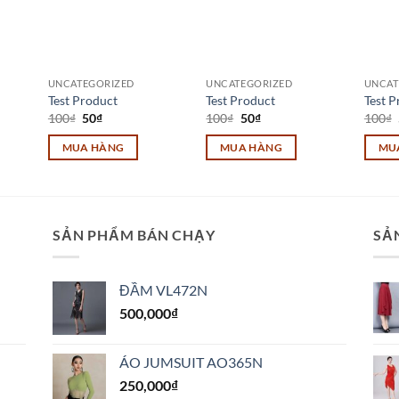
UNCATEGORIZED
UNCATEGORIZED
UNCAT
Test Product
Test Product
Test P
Giá
Giá
Giá
Giá
100
₫
50
₫
100
₫
50
₫
100
₫
gốc
hiện
gốc
hiện
là:
tại
là:
tại
MUA HÀNG
MUA HÀNG
MU
100₫.
là:
100₫.
là:
50₫.
50₫.
SẢN PHẨM BÁN CHẠY
SẢ
ĐẦM VL472N
500,000
₫
ÁO JUMSUIT AO365N
250,000
₫