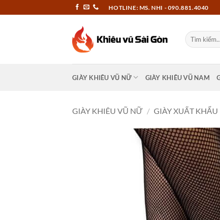
Bỏ
HOTLINE: MS. NHI - 090.881.4040
qua
nội
Tìm
dung
kiếm:
GIÀY KHIÊU VŨ NỮ
GIÀY KHIÊU VŨ NAM
GIÀY KHIÊU VŨ NỮ
/
GIÀY XUẤT KHẨU