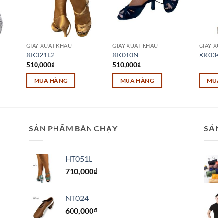
GIÀY XUẤT KHẨU
GIÀY XUẤT KHẨU
GIÀY 
XK021L2
XK010N
XK03
510,000
₫
510,000
₫
MUA HÀNG
MUA HÀNG
MU
Sản
Sản
phẩm
phẩm
này
này
có
có
SẢN PHẨM BÁN CHẠY
SẢ
nhiều
nhiều
biến
biến
HT051L
thể.
thể.
710,000
₫
Các
Các
tùy
tùy
chọn
chọn
NT024
có
có
600,000
₫
thể
thể