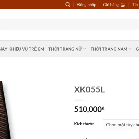
Đăng nhập
Giỏ hàng
Tin
GIÀY KHIÊU VŨ TRẺ EM
THỜI TRANG NỮ
THỜI TRANG NAM
G
XK055L
510,000
₫
Kích thước