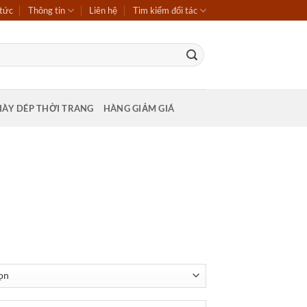
 tức
Thông tin
Liên hệ
Tìm kiếm đối tác
IÀY DÉP THỜI TRANG
HÀNG GIẢM GIÁ