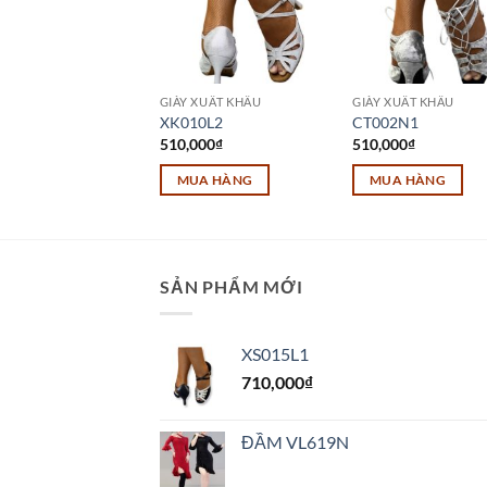
 XUẤT KHẨU
GIÀY XUẤT KHẨU
GIÀY XUẤT KHẨU
12L
XK010L2
CT002N1
000
₫
510,000
₫
510,000
₫
UA HÀNG
MUA HÀNG
MUA HÀNG
Sản
Sản
m
phẩm
phẩm
này
này
có
có
SẢN PHẨM MỚI
u
nhiều
nhiều
biến
biến
XS015L1
thể.
thể.
710,000
₫
Các
Các
tùy
tùy
chọn
chọn
ĐẦM VL619N
có
có
thể
thể