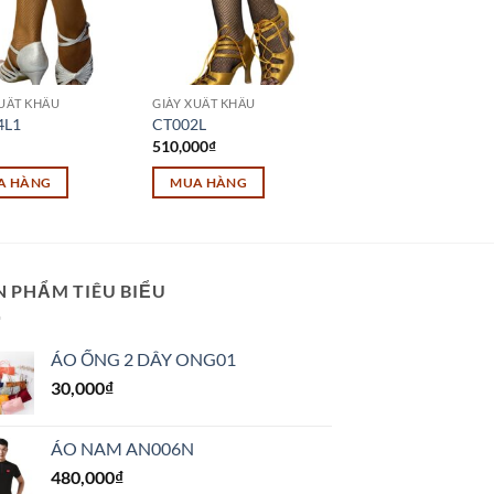
XUẤT KHẨU
GIÀY XUẤT KHẨU
4L1
CT002L
510,000
₫
A HÀNG
MUA HÀNG
Sản
phẩm
này
có
N PHẨM TIÊU BIỂU
nhiều
biến
ÁO ỐNG 2 DÂY ONG01
thể.
30,000
₫
Các
tùy
chọn
ÁO NAM AN006N
có
480,000
₫
thể