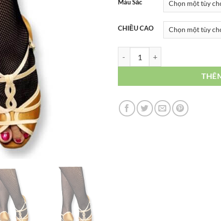
Màu Sắc
CHIỀU CAO
XK055L số lượng
THÊ