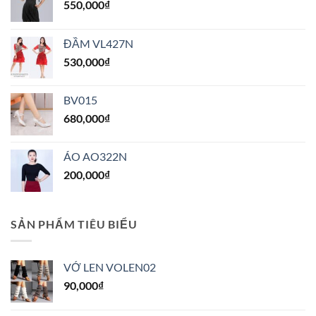
550,000
₫
ĐẦM VL427N
530,000
₫
BV015
680,000
₫
ÁO AO322N
200,000
₫
SẢN PHẨM TIÊU BIỂU
VỚ LEN VOLEN02
90,000
₫