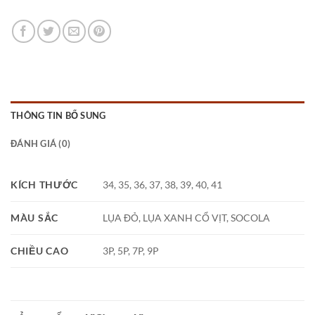
THÔNG TIN BỔ SUNG
ĐÁNH GIÁ (0)
KÍCH THƯỚC
34, 35, 36, 37, 38, 39, 40, 41
MÀU SẮC
LỤA ĐỎ, LỤA XANH CỔ VỊT, SOCOLA
CHIỀU CAO
3P, 5P, 7P, 9P