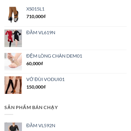
thể.
XS015L1
Các
710,000
₫
tùy
chọn
có
ĐẦM VL619N
thể
được
chọn
trên
ĐỆM LÒNG CHÂN DEM01
trang
60,000
₫
sản
phẩm
VỚ ĐÙI VODUI01
150,000
₫
SẢN PHẨM BÁN CHẠY
ĐẦM VL592N