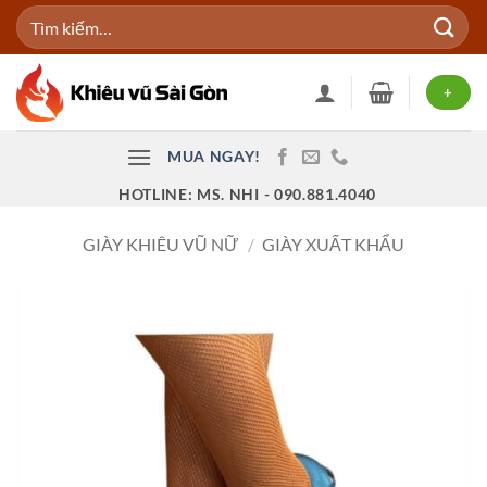
Bỏ
Tìm
qua
kiếm:
nội
dung
+
MUA NGAY!
HOTLINE: MS. NHI - 090.881.4040
GIÀY KHIÊU VŨ NỮ
/
GIÀY XUẤT KHẨU