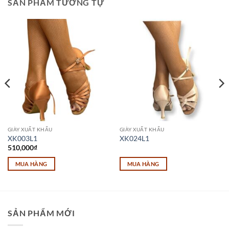
SẢN PHẨM TƯƠNG TỰ
GIÀY XUẤT KHẨU
GIÀY XUẤT KHẨU
XK003L1
XK024L1
510,000
₫
MUA HÀNG
MUA HÀNG
Sản
phẩm
này
có
SẢN PHẨM MỚI
nhiều
biến