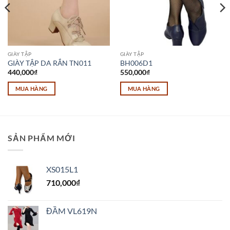
GIÀY TẬP
GIÀY TẬP
GIÀY TẬP DA RẮN TN011
BH006D1
440,000
₫
550,000
₫
MUA HÀNG
MUA HÀNG
Sản
Sản
phẩm
phẩm
này
này
có
có
SẢN PHẨM MỚI
nhiều
nhiều
biến
biến
thể.
thể.
XS015L1
Các
Các
710,000
₫
tùy
tùy
chọn
chọn
có
có
ĐẦM VL619N
thể
thể
được
được