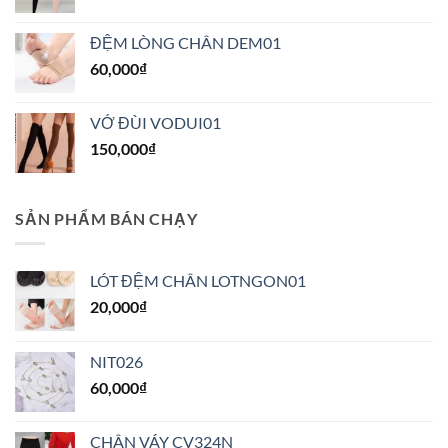
chọn
chọn
trên
trên
ĐỆM LÒNG CHÂN DEM01
trang
trang
60,000
₫
sản
sản
phẩm
phẩm
VỚ ĐÙI VODUI01
150,000
₫
SẢN PHẨM BÁN CHẠY
LÓT ĐỆM CHÂN LOTNGON01
20,000
₫
NIT026
60,000
₫
CHÂN VÁY CV324N