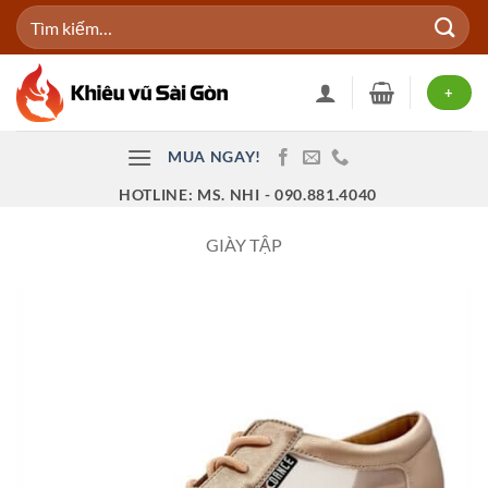
Bỏ
Tìm
qua
kiếm:
nội
dung
+
MUA NGAY!
HOTLINE: MS. NHI - 090.881.4040
GIÀY TẬP