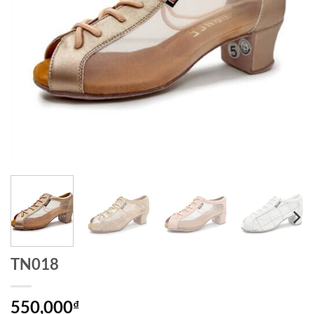
TN018
550,000
₫