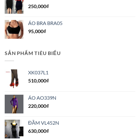
250,000
₫
ÁO BRA BRA05
95,000
₫
SẢN PHẨM TIÊU BIỂU
XK037L1
510,000
₫
ÁO AO339N
220,000
₫
ĐẦM VL452N
630,000
₫