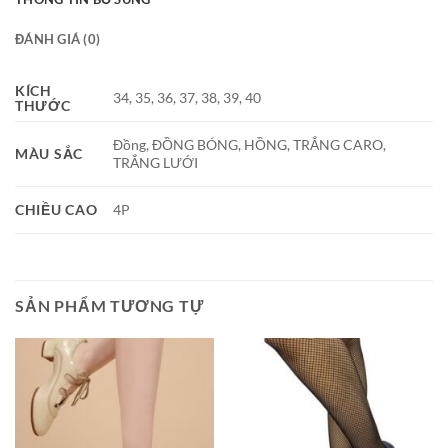
ĐÁNH GIÁ (0)
KÍCH
34, 35, 36, 37, 38, 39, 40
THƯỚC
Đồng, ĐỒNG BÓNG, HỒNG, TRẮNG CARO,
MÀU SẮC
TRẮNG LƯỚI
CHIỀU CAO
4P
SẢN PHẨM TƯƠNG TỰ