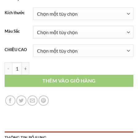
Kích thước
Màu Sắc
CHIỀU CAO
TN018 số lượng
THÊM VÀO GIỎ HÀNG
THÔNG TIN BỔ SUNG