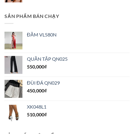
SẢN PHẨM BÁN CHẠY
ĐẦM VL580N
QUẦN TẬP QN025
550,000
₫
ĐÙI ĐÁ QN029
450,000
₫
XK048L1
510,000
₫