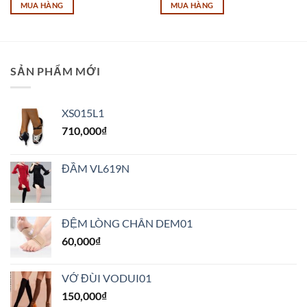
MUA HÀNG
MUA HÀNG
Sản
phẩm
này
có
SẢN PHẨM MỚI
nhiều
biến
thể.
XS015L1
Các
710,000
₫
tùy
chọn
có
ĐẦM VL619N
thể
được
chọn
trên
ĐỆM LÒNG CHÂN DEM01
trang
60,000
₫
sản
phẩm
VỚ ĐÙI VODUI01
150,000
₫