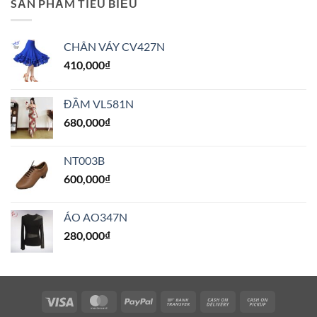
SẢN PHẨM TIÊU BIỂU
CHÂN VÁY CV427N
410,000
₫
ĐẦM VL581N
680,000
₫
NT003B
600,000
₫
ÁO AO347N
280,000
₫
Visa
MasterCard
PayPal
Bank
Cash
Cash
Transfer
On
on