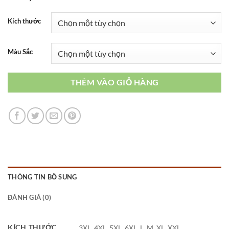
Kích thước
Màu Sắc
THÊM VÀO GIỎ HÀNG
THÔNG TIN BỔ SUNG
ĐÁNH GIÁ (0)
KÍCH THƯỚC
3XL, 4XL, 5XL, 6XL, L, M, XL, XXL