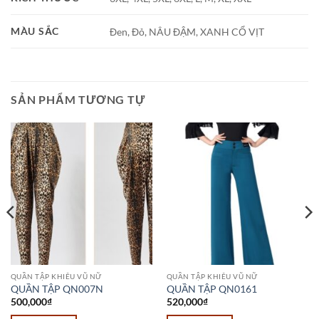
MÀU SẮC
Đen, Đỏ, NÂU ĐẬM, XANH CỔ VỊT
SẢN PHẨM TƯƠNG TỰ
QUẦN TẬP KHIÊU VŨ NỮ
QUẦN TẬP KHIÊU VŨ NỮ
QUẦN TẬP QN007N
QUẦN TẬP QN0161
500,000
₫
520,000
₫