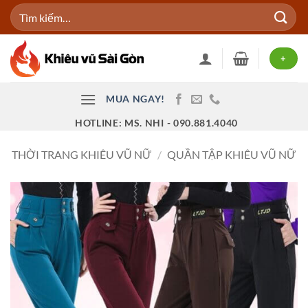
Bỏ
Tìm
qua
kiếm:
nội
dung
+
MUA NGAY!
HOTLINE: MS. NHI - 090.881.4040
THỜI TRANG KHIÊU VŨ NỮ
/
QUẦN TẬP KHIÊU VŨ NỮ