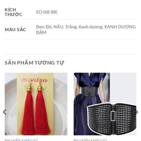
KÍCH
EO (68-88)
THƯỚC
Đen, Đỏ, NÂU, Trắng, Xanh dương, XANH DƯƠNG
MÀU SẮC
ĐẬM
SẢN PHẨM TƯƠNG TỰ
PHỤ KIỆN KHIÊU VŨ
PHỤ KIỆN KHIÊU VŨ