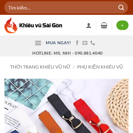
Bỏ
Tìm
qua
kiếm:
nội
dung
+
MUA NGAY!
HOTLINE: MS. NHI - 090.881.4040
THỜI TRANG KHIÊU VŨ NỮ
/
PHỤ KIỆN KHIÊU VŨ