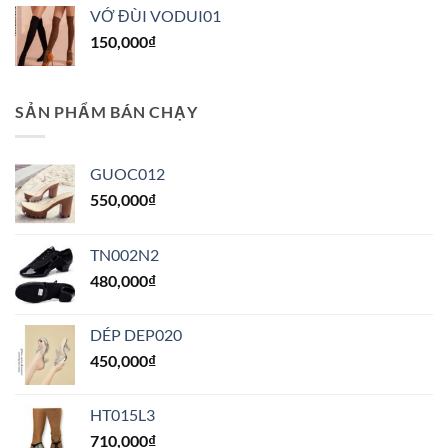
VỚ ĐÙI VODUI01
150,000
₫
SẢN PHẨM BÁN CHẠY
GUOC012
550,000
₫
TN002N2
480,000
₫
DÉP DEP020
450,000
₫
HT015L3
710,000
₫