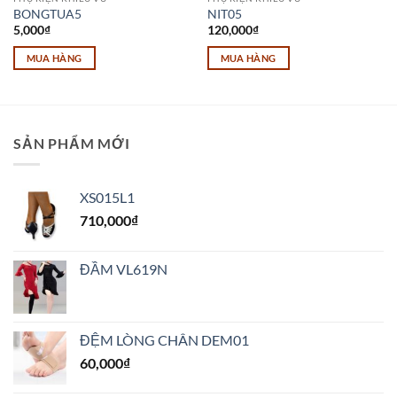
BONGTUA5
NIT05
5,000
₫
120,000
₫
MUA HÀNG
MUA HÀNG
Sản
phẩm
này
có
SẢN PHẨM MỚI
nhiều
biến
thể.
XS015L1
Các
710,000
₫
tùy
chọn
có
ĐẦM VL619N
thể
được
chọn
trên
ĐỆM LÒNG CHÂN DEM01
trang
60,000
₫
sản
phẩm