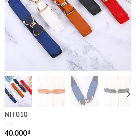
NIT010
40,000
₫