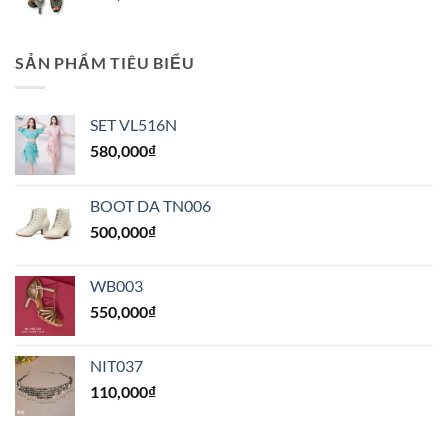
SẢN PHẨM TIÊU BIỂU
SET VL516N
580,000
₫
BOOT DA TN006
500,000
₫
WB003
550,000
₫
NIT037
110,000
₫