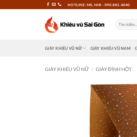
Bỏ
HOTLINE: MS. NHI - 090.881.4040
qua
nội
Tìm
dung
kiếm:
GIÀY KHIÊU VŨ NỮ
GIÀY KHIÊU VŨ NAM
GIÀY KHIÊU VŨ NỮ
/
GIÀY ĐÍNH HỘT