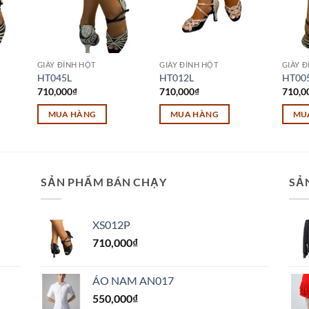
GIÀY ĐÍNH HỘT
GIÀY ĐÍNH HỘT
GIÀY 
HT045L
HT012L
HT00
710,000
₫
710,000
₫
710,0
MUA HÀNG
MUA HÀNG
MU
Sản
Sản
Sản
phẩm
phẩm
phẩm
này
này
này
có
có
có
SẢN PHẨM BÁN CHẠY
SẢ
nhiều
nhiều
nhiều
biến
biến
biến
XS012P
thể.
thể.
thể.
710,000
₫
Các
Các
Các
tùy
tùy
tùy
chọn
chọn
chọn
ÁO NAM AN017
có
có
có
550,000
₫
thể
thể
thể