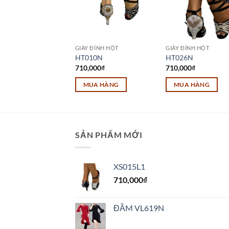
 ĐÍNH HỘT
GIÀY ĐÍNH HỘT
GIÀY ĐÍNH HỘT
02L1
HT010N
HT026N
000
₫
710,000
₫
710,000
₫
UA HÀNG
MUA HÀNG
MUA HÀNG
Sản
Sản
m
phẩm
phẩm
này
này
có
có
SẢN PHẨM MỚI
u
nhiều
nhiều
biến
biến
XS015L1
thể.
thể.
710,000
₫
Các
Các
tùy
tùy
chọn
chọn
ĐẦM VL619N
có
có
thể
thể