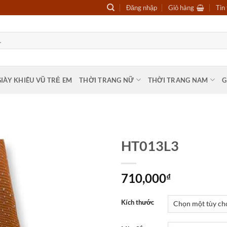
Đăng nhập
Giỏ hàng
Tin
GIÀY KHIÊU VŨ TRẺ EM
THỜI TRANG NỮ
THỜI TRANG NAM
G
HT013L3
710,000
₫
Kích thước