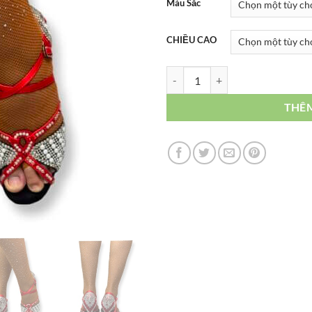
Màu Sắc
CHIỀU CAO
HT013L3 số lượng
THÊ