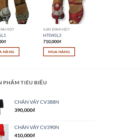
ĐÍNH HỘT
GIÀY ĐÍNH HỘT
5L1
HT045L3
00
₫
710,000
₫
A HÀNG
MUA HÀNG
Sản
phẩm
này
có
N PHẨM TIÊU BIỂU
nhiều
biến
CHÂN VÁY CV388N
thể.
390,000
₫
Các
tùy
chọn
CHÂN VÁY CV390N
có
410,000
₫
thể