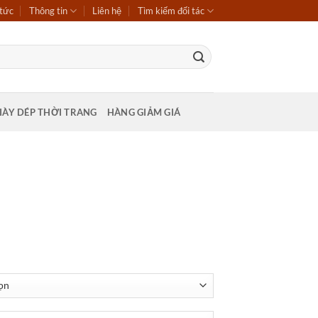
 tức
Thông tin
Liên hệ
Tìm kiếm đối tác
IÀY DÉP THỜI TRANG
HÀNG GIẢM GIÁ