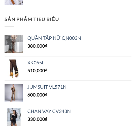
SẢN PHẨM TIÊU BIỂU
QUẦN TẬP NỮ QN003N
380,000
₫
XK055L
510,000
₫
JUMSUIT VL571N
600,000
₫
CHÂN VÁY CV348N
330,000
₫