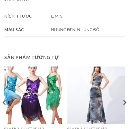
KÍCH THƯỚC
L, M, S
MÀU SẮC
NHUNG ĐEN, NHUNG ĐỎ
SẢN PHẨM TƯƠNG TỰ
ĐẦM KHIÊU VŨ STANDARD
ĐẦM KHIÊU VŨ STANDARD