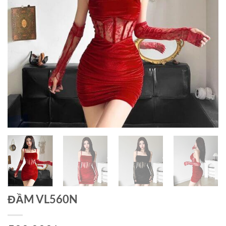
ĐẦM VL560N