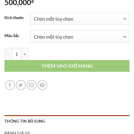
500,000
₫
Kích thước
Màu Sắc
ĐẦM VL560N số lượng
THÊM VÀO GIỎ HÀNG
THÔNG TIN BỔ SUNG
ĐÁNH GIÁ (0)