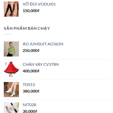
VỚ ĐÙI VODUI01
150,000
₫
SẢN PHẨM BÁN CHẠY
ÁO JUMSUIT AO365N
250,000
₫
CHÂN VÁY CV378N
400,000
₫
TD013
380,000
₫
NIT028
30,000
₫