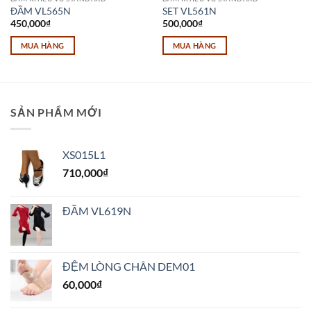
ĐẦM VL565N
SET VL561N
450,000
₫
500,000
₫
MUA HÀNG
MUA HÀNG
Sản
Sản
phẩm
phẩm
này
này
có
có
SẢN PHẨM MỚI
nhiều
nhiều
biến
biến
thể.
thể.
XS015L1
Các
Các
710,000
₫
tùy
tùy
chọn
chọn
có
có
ĐẦM VL619N
thể
thể
được
được
chọn
chọn
trên
trên
ĐỆM LÒNG CHÂN DEM01
trang
trang
60,000
₫
sản
sản
phẩm
phẩm