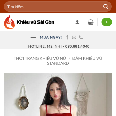
Bỏ
Tìm
qua
kiếm:
nội
dung
+
MUA NGAY!
HOTLINE: MS. NHI - 090.881.4040
THỜI TRANG KHIÊU VŨ NỮ
/
ĐẦM KHIÊU VŨ
STANDARD