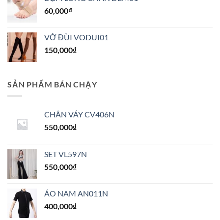
60,000
₫
VỚ ĐÙI VODUI01
150,000
₫
SẢN PHẨM BÁN CHẠY
CHÂN VÁY CV406N
550,000
₫
SET VL597N
550,000
₫
ÁO NAM AN011N
400,000
₫