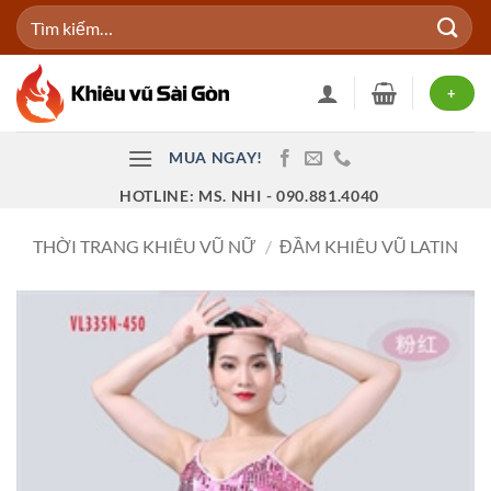
Bỏ
Tìm
qua
kiếm:
nội
dung
+
MUA NGAY!
HOTLINE: MS. NHI - 090.881.4040
THỜI TRANG KHIÊU VŨ NỮ
/
ĐẦM KHIÊU VŨ LATIN