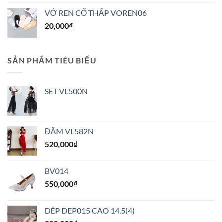
VỚ REN CỔ THẤP VOREN06
20,000
₫
SẢN PHẨM TIÊU BIỂU
SET VL500N
ĐẦM VL582N
520,000
₫
BV014
550,000
₫
DÉP DEP015 CAO 14.5(4)