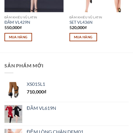
ĐẦM KHIÊU VŨ LATIN
ĐẦM KHIÊU VŨ LATIN
ĐẦM VL429N
SET VL436N
550,000
₫
520,000
₫
MUA HÀNG
MUA HÀNG
SẢN PHẨM MỚI
XS015L1
710,000
₫
ĐẦM VL619N
ĐỆM LÒNG CHÂN DEM01