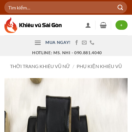
Bỏ
Tìm
qua
kiếm:
nội
dung
+
MUA NGAY!
HOTLINE: MS. NHI - 090.881.4040
THỜI TRANG KHIÊU VŨ NỮ
/
PHỤ KIỆN KHIÊU VŨ