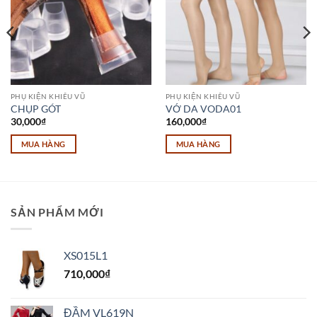
PHỤ KIỆN KHIÊU VŨ
PHỤ KIỆN KHIÊU VŨ
CHỤP GÓT
VỚ DA VODA01
30,000
₫
160,000
₫
MUA HÀNG
MUA HÀNG
Sản
phẩm
này
có
SẢN PHẨM MỚI
nhiều
biến
thể.
XS015L1
Các
710,000
₫
tùy
chọn
có
ĐẦM VL619N