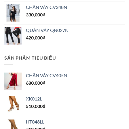
CHÂN VÁY CV348N
330,000
₫
QUẦN VÁY QN027N
420,000
₫
SẢN PHẨM TIÊU BIỂU
CHÂN VÁY CV405N
680,000
₫
XK012L
510,000
₫
HT048LL