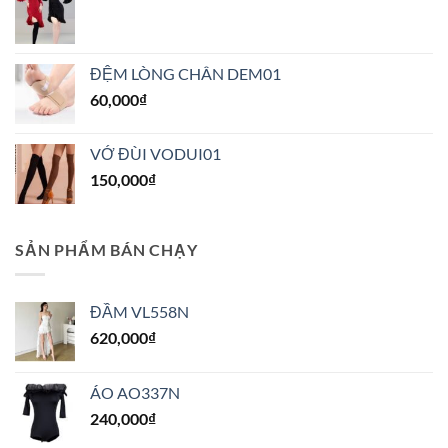
thể
được
chọn
trên
ĐỆM LÒNG CHÂN DEM01
trang
60,000
₫
sản
phẩm
VỚ ĐÙI VODUI01
150,000
₫
SẢN PHẨM BÁN CHẠY
ĐẦM VL558N
620,000
₫
ÁO AO337N
240,000
₫