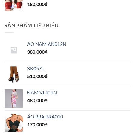
180,000
₫
SẢN PHẨM TIÊU BIỂU
ÁO NAM AN012N
380,000
₫
XK057L
510,000
₫
ĐẦM VL421N
480,000
₫
ÁO BRA BRA010
170,000
₫