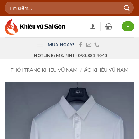
Bỏ
Tìm
qua
kiếm:
nội
dung
+
MUA NGAY!
HOTLINE: MS. NHI - 090.881.4040
THỜI TRANG KHIÊU VŨ NAM
/
ÁO KHIÊU VŨ NAM