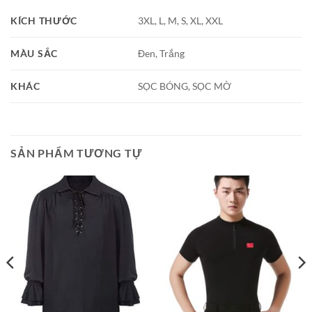
KÍCH THƯỚC
3XL, L, M, S, XL, XXL
MÀU SẮC
Đen, Trắng
KHÁC
SỌC BÓNG, SỌC MỜ
SẢN PHẨM TƯƠNG TỰ