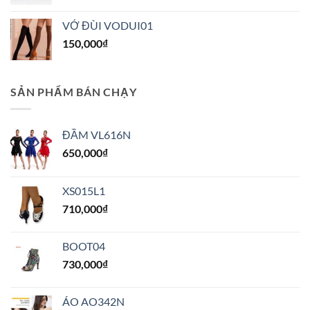
phẩm
VỚ ĐÙI VODUI01
150,000
₫
SẢN PHẨM BÁN CHẠY
ĐẦM VL616N
650,000
₫
XS015L1
710,000
₫
BOOT04
730,000
₫
ÁO AO342N