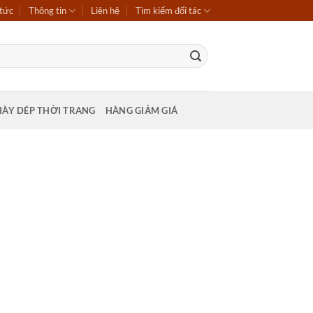
 tức
Thông tin
Liên hệ
Tìm kiếm đối tác
IÀY DÉP THỜI TRANG
HÀNG GIẢM GIÁ