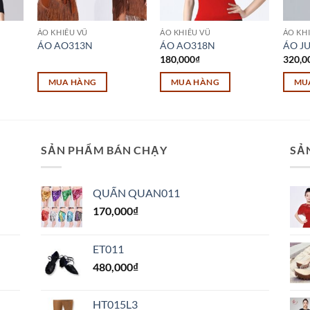
ÁO KHIÊU VŨ
ÁO KHIÊU VŨ
ÁO KH
ÁO AO313N
ÁO AO318N
ÁO J
180,000
₫
320,0
MUA HÀNG
MUA HÀNG
MU
SẢN PHẨM BÁN CHẠY
SẢ
QUẤN QUAN011
170,000
₫
ET011
480,000
₫
HT015L3