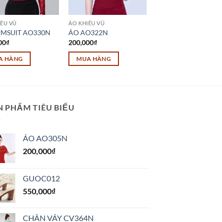
IÊU VŨ
ÁO KHIÊU VŨ
UMSUIT AO330N
ÁO AO322N
00
₫
200,000
₫
A HÀNG
MUA HÀNG
N PHẨM TIÊU BIỂU
ÁO AO305N
200,000
₫
GUOC012
550,000
₫
CHÂN VÁY CV364N