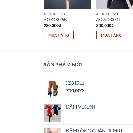
HIÊU VŨ
ÁO KHIÊU VŨ
ÁO KHIÊU VŨ
AO343N
ÁO AO335N
ÁO AO338N
000
₫
280,000
₫
300,000
₫
UA HÀNG
MUA HÀNG
MUA HÀNG
SẢN PHẨM MỚI
XS015L1
710,000
₫
ĐẦM VL619N
ĐỆM LÒNG CHÂN DEM01