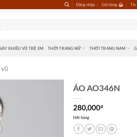
Đăng nhập
Giỏ hàng
Tin
GIÀY KHIÊU VŨ TRẺ EM
THỜI TRANG NỮ
THỜI TRANG NAM
G
 VŨ
ÁO AO346N
280,000
₫
Hết hàng