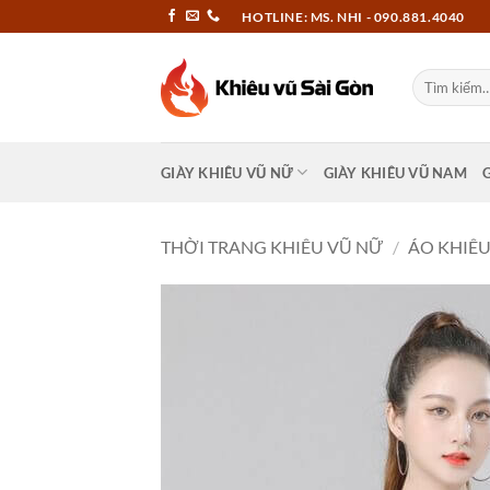
Bỏ
HOTLINE: MS. NHI - 090.881.4040
qua
nội
Tìm
dung
kiếm:
GIÀY KHIÊU VŨ NỮ
GIÀY KHIÊU VŨ NAM
THỜI TRANG KHIÊU VŨ NỮ
/
ÁO KHIÊU